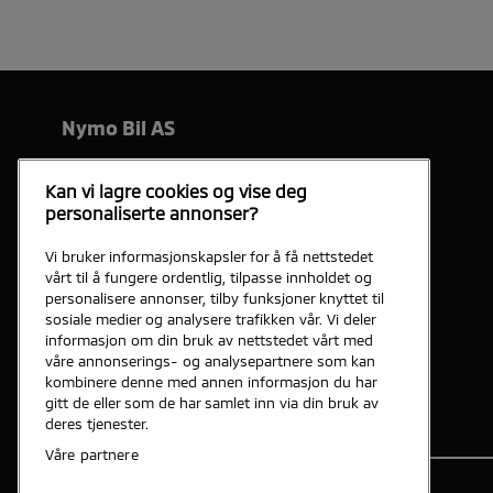
Nymo Bil AS
Telefon
75 50 79 00
Kan vi lagre cookies og vise deg
personaliserte annonser?
Åpningstider
Vi bruker informasjonskapsler for å få nettstedet
Ansatte
vårt til å fungere ordentlig, tilpasse innholdet og
personalisere annonser, tilby funksjoner knyttet til
Kart og adresse
sosiale medier og analysere trafikken vår. Vi deler
informasjon om din bruk av nettstedet vårt med
våre annonserings- og analysepartnere som kan
Kontakt oss
kombinere denne med annen informasjon du har
gitt de eller som de har samlet inn via din bruk av
deres tjenester.
Våre partnere