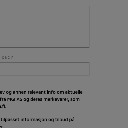
R DEG?
VALGFRITT
brev og annen relevant info om aktuelle
fra MGI AS og deres merkevarer, som
fl.
 tilpasset informasjon og tilbud på
r.