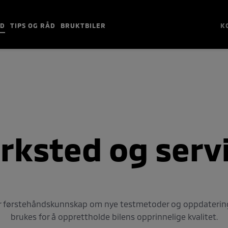
ED
TIPS OG RÅD
BRUKTBILER
K
rksted og
serv
ar førstehåndskunnskap om nye testmetoder og oppdateringer
brukes for å opprettholde bilens opprinnelige kvalitet.