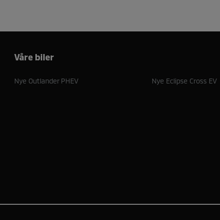
Våre biler
Nye Outlander PHEV
Nye Eclipse Cross EV