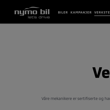
BILER
KAMPANJER
VERKST
BILER
KAMPANJER
VERKSTED
TIPS OG RÅD
Ve
BRUKTBILER
KONTAKT
BESTILL VERKSTEDTIME
MIN BIL
Våre mekanikere er sertifiserte og h