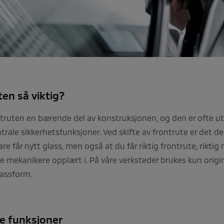
ten så viktig?
ntruten en bærende del av konstruksjonen, og den er ofte 
rale sikkerhetsfunksjoner. Ved skifte av frontrute er det der
re får nytt glass, men også at du får riktig frontrute, riktig
re mekanikere opplært i. På våre verksteder brukes kun origin
passform.
ge funksjoner