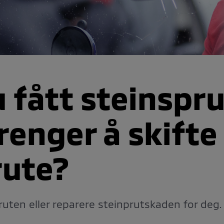
 fått steinspru
trenger å skifte
rute?
truten eller reparere steinprutskaden for deg.