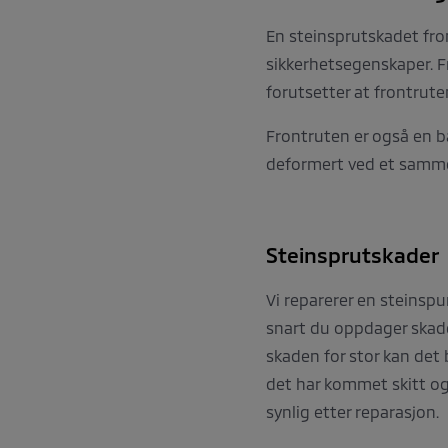
En steinsprutskadet fron
sikkerhetsegenskaper. Fr
forutsetter at frontruten
Frontruten er også en bæ
deformert ved et sammen
Steinsprutskader
Vi reparerer en steinspur
snart du oppdager skaden
skaden for stor kan det
det har kommet skitt og v
synlig etter reparasjon.