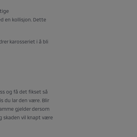
tige
d en kollisjon. Dette
er karosseriet i å bli
ss og få det fikset så
 du lar den være. Blir
t samme gjelder dersom
og skaden vil knapt være