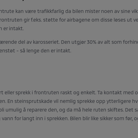
trute kan være trafikkfarlig da bilen mister noen av sine vik
ontruten gir f.eks. støtte for airbagene om disse løses ut ve
 er intakt.
rende del av karosseriet. Den utgjør 30% av alt som forhindr
støt - så lenge den er intakt.
t eller sprekk i frontruten raskt og enkelt. Ta kontakt med o
. En steinsprutskade vil nemlig sprekke opp ytterligere hvis
 bli umulig å reparere den, og da må hele ruten skiftes. De
ann for langt inn i sprekken. Bilen blir like sikker som før, 