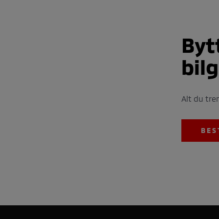
Byt
bil
Alt du tre
BES