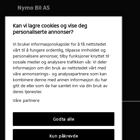
Nymo Bil AS
Telefon
75 50 79 00
Kan vi lagre cookies og vise deg
personaliserte annonser?
Åpningstider
Vi bruker informasjonskapsler for å få nettstedet
Ansatte
vårt til å fungere ordentlig, tilpasse innholdet og
personalisere annonser, tilby funksjoner knyttet til
sosiale medier og analysere trafikken vår. Vi deler
Kart og adresse
informasjon om din bruk av nettstedet vårt med
våre annonserings- og analysepartnere som kan
Kontakt oss
kombinere denne med annen informasjon du har
gitt de eller som de har samlet inn via din bruk av
deres tjenester.
Våre partnere
Godta alle
Kun påkrevde