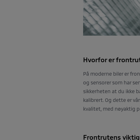
Hvorfor er frontru
På moderne biler er fro
og sensorer som har sent
sikkerheten at du ikke ba
kalibrert. Og dette er vå
kvalitet, med nøyaktig 
Frontrutens vikti