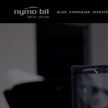
BILER
KAMPANJER
VERKST
BILER
KAMPANJER
VERKSTED
TIPS OG RÅD
BRUKTBILER
KONTAKT
BESTILL VERKSTEDTIME
MIN BIL