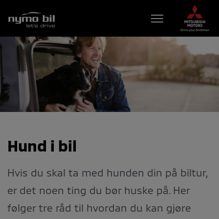
BILER
KAMPANJER
VERKSTED
TIPS OG RÅD
BRUKTBILER
Hund i bil
KONTAKT
BESTILL VERKSTEDTIME
Hvis du skal ta med hunden din på biltur,
MIN BIL
er det noen ting du bør huske på. Her
følger tre råd til hvordan du kan gjøre