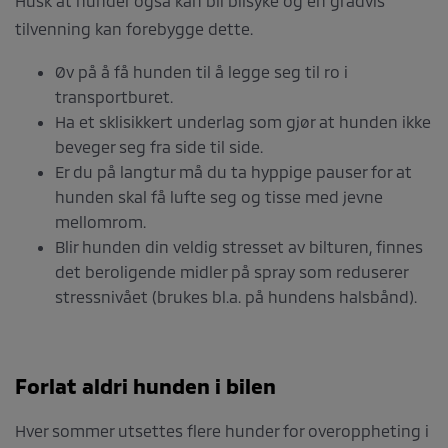
Husk at hunder også kan bli bilsyke og en gradvis
tilvenning kan forebygge dette.
Øv på å få hunden til å legge seg til ro i
transportburet.
Ha et sklisikkert underlag som gjør at hunden ikke
beveger seg fra side til side.
Er du på langtur må du ta hyppige pauser for at
hunden skal få lufte seg og tisse med jevne
mellomrom.
Blir hunden din veldig stresset av bilturen, finnes
det beroligende midler på spray som reduserer
stressnivået (brukes bl.a. på hundens halsbånd).
Forlat aldri hunden i bilen
Hver sommer utsettes flere hunder for overoppheting i