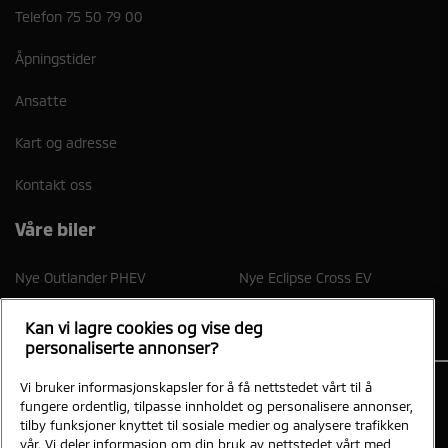
Telefon
75 50 79 00
Åpningstider
Ansatte
Kart og adresse
Kontakt oss
Våre biler
Nye Outlander PHEV
Nye Eclipse Cross EV
Kan vi lagre cookies og vise deg
personaliserte annonser?
Vi bruker informasjonskapsler for å få nettstedet vårt til å
fungere ordentlig, tilpasse innholdet og personalisere annonser,
tilby funksjoner knyttet til sosiale medier og analysere trafikken
Nymo Bil AS
vår. Vi deler informasjon om din bruk av nettstedet vårt med