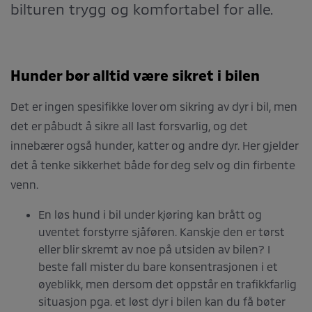
bilturen trygg og komfortabel for alle.
Hunder bør alltid være sikret i bilen
Det er ingen spesifikke lover om sikring av dyr i bil, men
det er påbudt å sikre all last forsvarlig, og det
innebærer også hunder, katter og andre dyr. Her gjelder
det å tenke sikkerhet både for deg selv og din firbente
venn.
En løs hund i bil under kjøring kan brått og
uventet forstyrre sjåføren. Kanskje den er tørst
eller blir skremt av noe på utsiden av bilen? I
beste fall mister du bare konsentrasjonen i et
øyeblikk, men dersom det oppstår en trafikkfarlig
situasjon pga. et løst dyr i bilen kan du få bøter