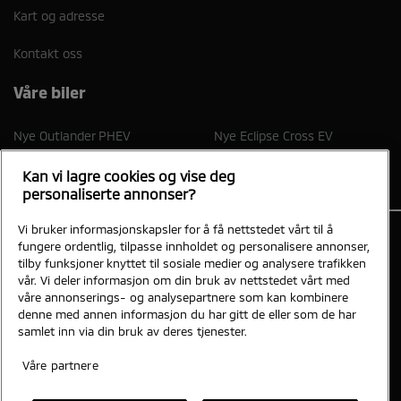
Kart og adresse
Kontakt oss
Våre biler
Nye Outlander PHEV
Nye Eclipse Cross EV
Kan vi lagre cookies og vise deg
personaliserte annonser?
Vi bruker informasjonskapsler for å få nettstedet vårt til å
fungere ordentlig, tilpasse innholdet og personalisere annonser,
tilby funksjoner knyttet til sosiale medier og analysere trafikken
Nymo Bil AS
vår. Vi deler informasjon om din bruk av nettstedet vårt med
Påls vei 13 8008 BODØ
våre annonserings- og analysepartnere som kan kombinere
denne med annen informasjon du har gitt de eller som de har
samlet inn via din bruk av deres tjenester.
Personvern og cookies
Mitsubishi-motors.no
Våre partnere
Vi tar forbehold om skrivefeil, feil på innhold og priser.