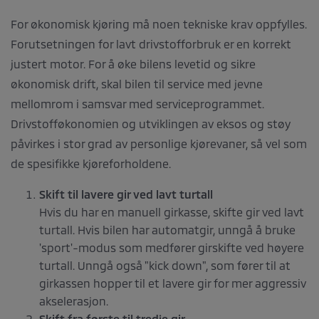
For økonomisk kjøring må noen tekniske krav oppfylles.
Forutsetningen for lavt drivstofforbruk er en korrekt
justert motor. For å øke bilens levetid og sikre
økonomisk drift, skal bilen til service med jevne
mellomrom i samsvar med serviceprogrammet.
Drivstofføkonomien og utviklingen av eksos og støy
påvirkes i stor grad av personlige kjørevaner, så vel som
de spesifikke kjøreforholdene.
Skift til lavere gir ved lavt turtall
Hvis du har en manuell girkasse, skifte gir ved lavt
turtall. Hvis bilen har automatgir, unngå å bruke
'sport'-modus som medfører girskifte ved høyere
turtall. Unngå også "kick down", som fører til at
girkassen hopper til et lavere gir for mer aggressiv
akselerasjon.
Skift fra første til tredje gir