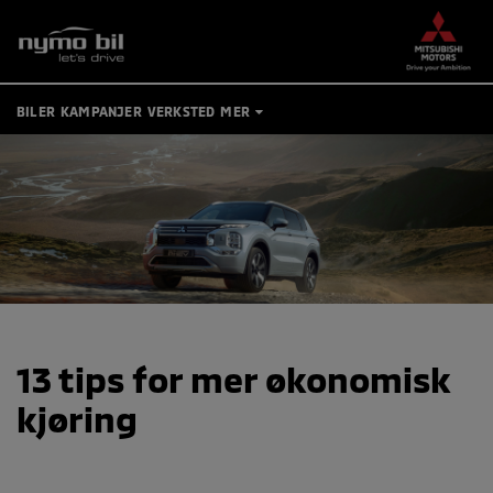
BILER
KAMPANJER
VERKSTED
MER
TIPS OG RÅD
BRUKTBILER
KONTAKT
BESTILL VERKSTEDTIME
MIN BIL
13 tips for mer økonomisk
kjøring