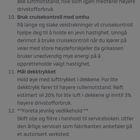
øke luftmotstand, noe som igjen medfører høyere
drivstofforbruk.
Bruk cruisekontroll med omhu
På lange og slake veistrekninger vil cruisekontroll
hjelpe deg til å holde en jevn hastighet. Unngå
derimot å bruke cruisekontroll når du kjører på
veier med store høydeforskjeller da girkassen
bruker unødvendig mye energi på å
oppretteholde valgt hastighet.
Mål dekktrykket
Hold øye med lufttrykket i dekkene. For lite
dekktrykk fører til høyere rullemotstand. Røft
estimert vil 20% for lite luft i dekkene gi inntil 3%
høyere drivstofforbruk.
**Foreta jevnlig vedlikehold **
Skift olje og filtre i henhold til serviceboken. Utfør
den årlige servicen som fabrikanten anbefaler på
et autorisert verksted.