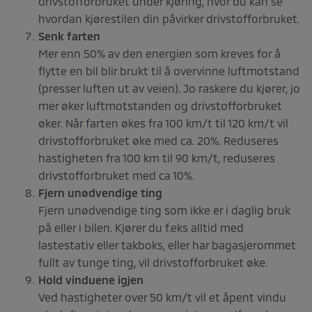
drivstofforbruket under kjøring, hvor du kan se
hvordan kjørestilen din påvirker drivstofforbruket.
Senk farten
Mer enn 50% av den energien som kreves for å
flytte en bil blir brukt til å overvinne luftmotstand
(presser luften ut av veien). Jo raskere du kjører, jo
mer øker luftmotstanden og drivstofforbruket
øker. Når farten økes fra 100 km/t til 120 km/t vil
drivstofforbruket øke med ca. 20%. Reduseres
hastigheten fra 100 km til 90 km/t, reduseres
drivstofforbruket med ca 10%.
Fjern unødvendige ting
Fjern unødvendige ting som ikke er i daglig bruk
på eller i bilen. Kjører du f.eks alltid med
lastestativ eller takboks, eller har bagasjerommet
fullt av tunge ting, vil drivstofforbruket øke.
Hold vinduene igjen
Ved hastigheter over 50 km/t vil et åpent vindu