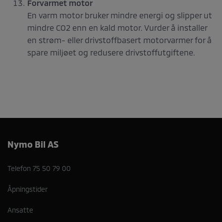
Forvarmet motor
En varm motor bruker mindre energi og slipper ut
mindre CO2 enn en kald motor. Vurder å installer
en strøm- eller drivstoffbasert motorvarmer for å
spare miljøet og redusere drivstoffutgiftene.
Nymo Bil AS
Telefon
75 50 79 00
Åpningstider
Ansatte